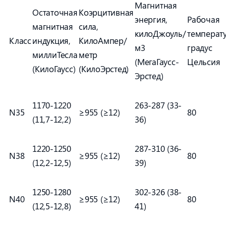
Магнитная
Остаточная
Коэрцитивная
энергия,
Рабочая
магнитная
сила,
килоДжоуль/
температу
Класс
индукция,
КилоАмпер/
м3
градус
миллиТесла
метр
(МегаГаусс-
Цельсия
(КилоГаусс)
(КилоЭрстед)
Эрстед)
1170-1220
263-287 (33-
N35
≥955 (≥12)
80
(11,7-12,2)
36)
1220-1250
287-310 (36-
N38
≥955 (≥12)
80
(12,2-12,5)
39)
1250-1280
302-326 (38-
N40
≥955 (≥12)
80
(12,5-12,8)
41)