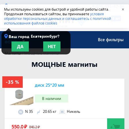
Краснодар
8-800-555-42-96
Мы используем cookies для быстрой и удобной работы сайта.
✕
Продолжая пользоваться сайтом, вы принимаете
условия
обработки персональных данных и соглашаетесь с политикой
использования файлов cookies
Екатеринбург?
Ваш город
ЛЮБОЙ
Все фильтры
ФОРМЫ
ДА
НЕТ
Магниты
/
МОЩНЫЕ магниты
МОЩНЫЕ магниты
диск 25*20 мм
В наличии
N 35
20.65 кг
Никель
N
550.0
₽
846.2
₽