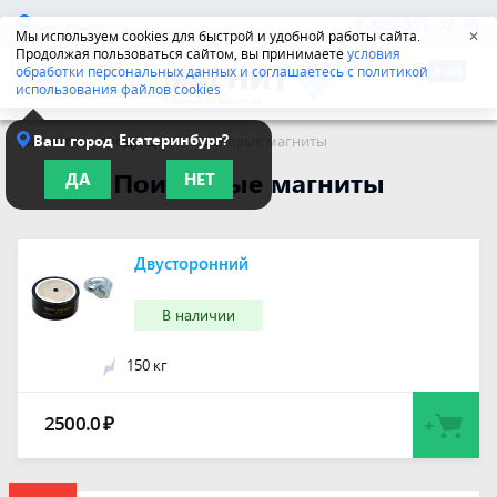
Краснодар
8-800-555-42-96
Мы используем cookies для быстрой и удобной работы сайта.
✕
Продолжая пользоваться сайтом, вы принимаете
условия
обработки персональных данных и соглашаетесь с политикой
использования файлов cookies
Екатеринбург?
Ваш город
Магнитная продукция
/
Поисковые магниты
Поисковые магниты
ДА
НЕТ
Двусторонний
В наличии
150 кг
2500.0
₽