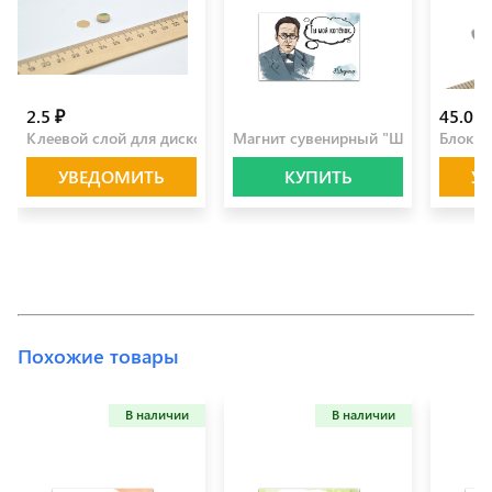
2.5 ₽
100.0 ₽
45.0 ₽
Клеевой слой для дисков 10 мм
Магнит сувенирный "Шредингер"
Блок 2
УВЕДОМИТЬ
КУПИТЬ
У
Похожие товары
В наличии
В наличии