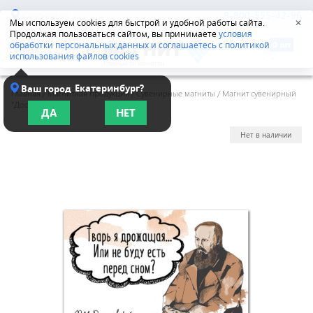
Краснодар
8-800-555-42-96
Мы используем cookies для быстрой и удобной работы сайта.
✕
Продолжая пользоваться сайтом, вы принимаете
условия
обработки персональных данных и соглашаетесь с политикой
использования файлов cookies
Екатеринбург?
Ваш город
Главная
/
Магнитная продукция
/
Сувенирные магниты
/
Магнит сувенирный
"Достоевский"
ДА
НЕТ
Нет в наличии