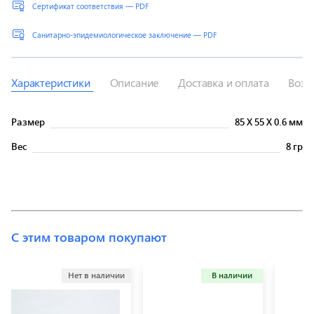
Сертификат соответствия — PDF
Санитарно-эпидемиологическое заключение — PDF
Характеристики
Описание
Доставка и оплата
Возв
Размер
85
X
55
X
0.6 мм
Вес
8 гр
С этим товаром покупают
Нет в наличии
В наличии