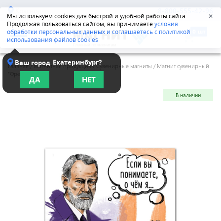
Краснодар
8-800-555-42-96
Мы используем cookies для быстрой и удобной работы сайта.
✕
Продолжая пользоваться сайтом, вы принимаете
условия
обработки персональных данных и соглашаетесь с политикой
использования файлов cookies
Екатеринбург?
Ваш город
Главная
/
Магнитная продукция
/
Сувенирные магниты
/
Магнит сувенирный
"Фрейд"
ДА
НЕТ
В наличии