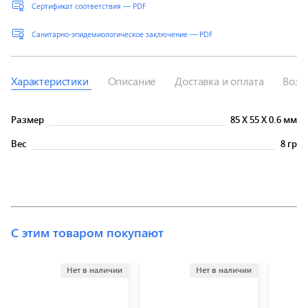
Сертификат соответствия — PDF
Санитарно-эпидемиологическое заключение — PDF
Характеристики
Описание
Доставка и оплата
Возв
Размер
85
X
55
X
0.6 мм
Вес
8 гр
С этим товаром покупают
Нет в наличии
Нет в наличии