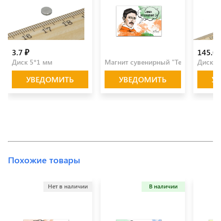
3.7 ₽
100.0 ₽
145.0 
Диск 5*1 мм
Магнит сувенирный "Тесла"
Диск 2
УВЕДОМИТЬ
УВЕДОМИТЬ
У
Похожие товары
Нет в наличии
В наличии